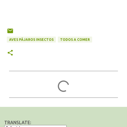
AVES PÁJAROS INSECTOS
TODOS A COMER
C
o
m
e
n
t
TRANSLATE: