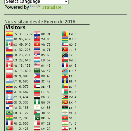
a
Powered by
Translate
r
i
Nos visitan desde Enero de 2016
o
s