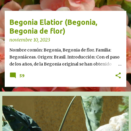
r
a
d
Begonia Elatior (Begonia,
a
Begonia de flor)
s
noviembre 10, 2023
Nombre común: Begonia, Begonia de flor. Familia:
Begoniáceas. Origen: Brasil. Introducción: Con el paso
de los años, de la Begonia original se han obtenido
infinidad de híbridos y variedades, el género Begonia
59
comprende más de 1.500 especies, todas ellas de zonas
tropicales de Asia, África y América. La que tratamos en
esta entrada es un híbrido procedente de los cultivos
ingleses conocido en los mercados desde hace muchos
años.