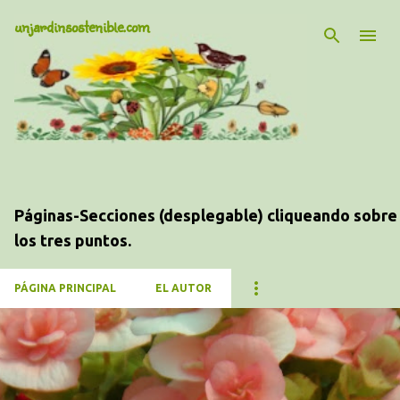
unjardinsostenible.com
Ir al contenido principal
Jardinería
Páginas-Secciones (desplegable) cliqueando sobre
los tres puntos.
PÁGINA PRINCIPAL
EL AUTOR
E
n
t