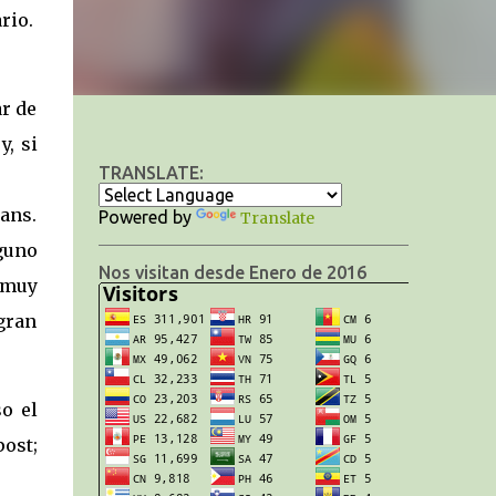
rio.
ar de
y, si
TRANSLATE:
ans.
Powered by
Translate
lguno
Nos visitan desde Enero de 2016
 muy
 gran
o el
post;