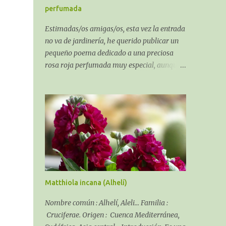
suelo.
perfumada
Estimadas/os amigas/os, esta vez la entrada
no va de jardinería, he querido publicar un
pequeño poema dedicado a una preciosa
rosa roja perfumada muy especial, aunque
al ser un poema sobre una rosa algo puede
que tenga de jardinería. El recuerdo de una
Rosa perfumada:
Matthiola incana (Alhelí)
Nombre común : Alhelí, Aleli... Familia :
Cruciferae. Origen : Cuenca Mediterránea,