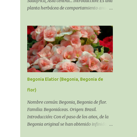
Sudáfrica, Asia central... Introducción: Es una
planta herbácea de comportamiento anual,
bienal y en algunos casos perenne, siempre,
dependiendo del cultivar y del clima que se
pueda dar en tu zona. Soporta la salinidad y
los fuertes
Begonia Elatior (Begonia, Begonia de
flor)
Nombre común: Begonia, Begonia de flor.
Familia: Begoniáceas. Origen: Brasil.
Introducción: Con el paso de los años, de la
Begonia original se han obtenido infinidad
de híbridos y variedades, el género Begonia