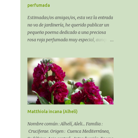
suelo.
perfumada
Estimadas/os amigas/os, esta vez la entrada
no va de jardinería, he querido publicar un
pequeño poema dedicado a una preciosa
rosa roja perfumada muy especial, aunque
al ser un poema sobre una rosa algo puede
que tenga de jardinería. El recuerdo de una
Rosa perfumada:
Matthiola incana (Alhelí)
Nombre común : Alhelí, Aleli... Familia :
Cruciferae. Origen : Cuenca Mediterránea,