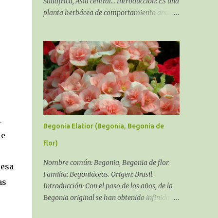
Sudáfrica, Asia central... Introducción: Es una
planta herbácea de comportamiento anual,
bienal y en algunos casos perenne, siempre,
dependiendo del cultivar y del clima que se
pueda dar en tu zona. Soporta la salinidad y
los fuertes
n
Begonia Elatior (Begonia, Begonia de
ue
flor)
Nombre común: Begonia, Begonia de flor.
 esa
Familia: Begoniáceas. Origen: Brasil.
as
Introducción: Con el paso de los años, de la
Begonia original se han obtenido infinidad
de híbridos y variedades, el género Begonia