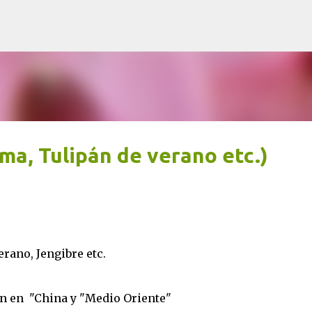
Ir al contenido principal
a, Tulipán de verano etc.)
rano, Jengibre etc.
én en "China y "Medio Oriente"