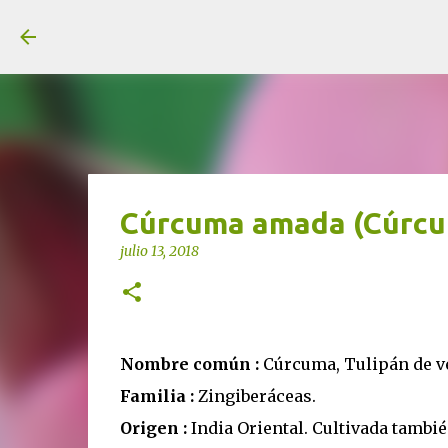
unjardinsostenible.com
Cúrcuma amada (Cúrcum
julio 13, 2018
Nombre común :
Cúrcuma, Tulipán de ve
Familia :
Zingiberáceas.
Origen :
India Oriental. Cultivada tambi