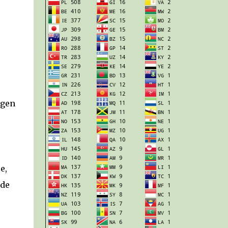
igen
e,
 de