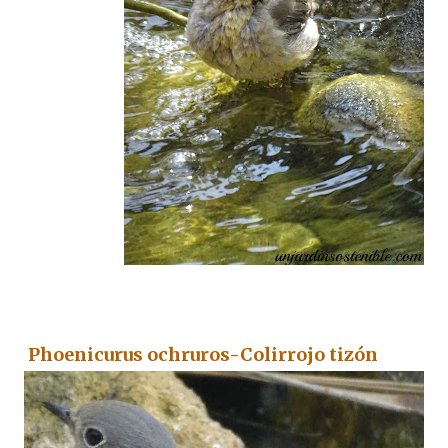
Phoenicurus ochruros-Colirrojo tizón