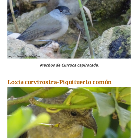
Machos de Curruca capirotada.
Loxia curvirostra-Piquituerto común