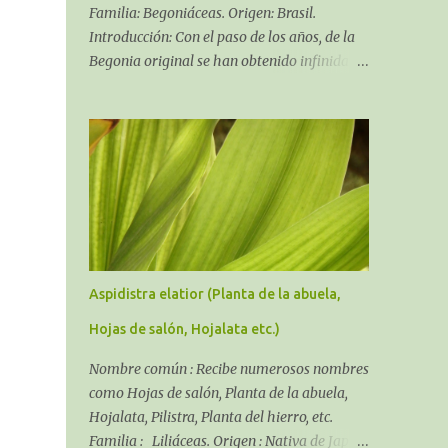
Familia: Begoniáceas. Origen: Brasil.
Introducción: Con el paso de los años, de la
Begonia original se han obtenido infinidad
de híbridos y variedades, el género Begonia
comprende más de 1.500 especies, todas
ellas de zonas tropicales de Asia, África y
América. La que tratamos en esta entrada es
un híbrido procedente de los cultivos
ingleses conocido en los mercados desde
hace muchos años.
Aspidistra elatior (Planta de la abuela,
Hojas de salón, Hojalata etc.)
Nombre común : Recibe numerosos nombres
como Hojas de salón, Planta de la abuela,
Hojalata, Pilistra, Planta del hierro, etc.
Familia : Liliáceas. Origen : Nativa de Japón,