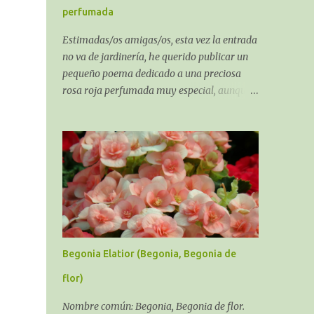
suelo.
perfumada
Estimadas/os amigas/os, esta vez la entrada
no va de jardinería, he querido publicar un
r
pequeño poema dedicado a una preciosa
rosa roja perfumada muy especial, aunque
al ser un poema sobre una rosa algo puede
que tenga de jardinería. El recuerdo de una
Rosa perfumada:
Begonia Elatior (Begonia, Begonia de
flor)
Nombre común: Begonia, Begonia de flor.