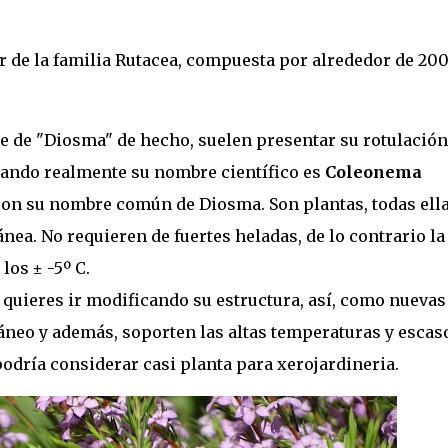
r de la familia Rutacea, compuesta por alrededor de 20
 de "Diosma" de hecho, suelen presentar su rotulación
cuando realmente su nombre científico es
Coleonema
 con su nombre común de Diosma. Son plantas, todas ell
ea. No requieren de fuertes heladas, de lo contrario la
los ± -5º C.
y quieres ir modificando su estructura, así, como nuevas
áneo y además, soporten las altas temperaturas y escas
a podría considerar casi planta para xerojardineria.