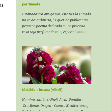
suelo.
perfumada
as
Estimadas/os amigas/os, esta vez la entrada
no va de jardinería, he querido publicar un
pequeño poema dedicado a una preciosa
rosa roja perfumada muy especial, aunque
al ser un poema sobre una rosa algo puede
que tenga de jardinería. El recuerdo de una
Rosa perfumada:
Matthiola incana (Alhelí)
Nombre común : Alhelí, Aleli... Familia :
Cruciferae. Origen : Cuenca Mediterránea,