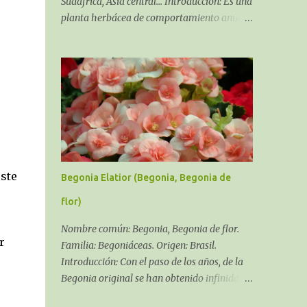
Sudáfrica, Asia central... Introducción: Es una
planta herbácea de comportamiento anual,
bienal y en algunos casos perenne, siempre,
dependiendo del cultivar y del clima que se
pueda dar en tu zona. Soporta la salinidad y
los fuertes
ste
Begonia Elatior (Begonia, Begonia de
flor)
Nombre común: Begonia, Begonia de flor.
r
Familia: Begoniáceas. Origen: Brasil.
Introducción: Con el paso de los años, de la
Begonia original se han obtenido infinidad
de híbridos y variedades, el género Begonia