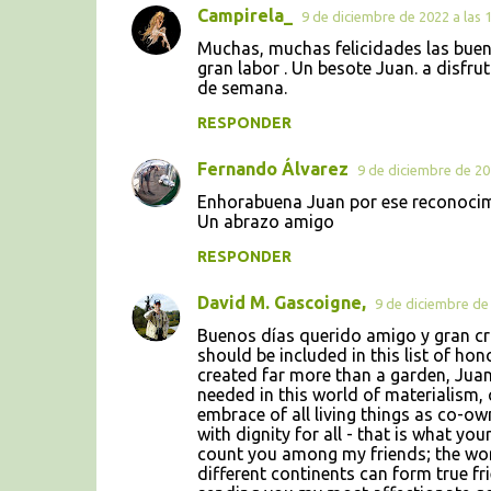
Campirela_
9 de diciembre de 2022 a las 
Muchas, muchas felicidades las buen
gran labor . Un besote Juan. a disfrut
de semana.
RESPONDER
Fernando Álvarez
9 de diciembre de 202
Enhorabuena Juan por ese reconocim
Un abrazo amigo
RESPONDER
David M. Gascoigne,
9 de diciembre de 
Buenos días querido amigo y gran cruz
should be included in this list of ho
created far more than a garden, Juan.
needed in this world of materialism, 
embrace of all living things as co-own
with dignity for all - that is what you
count you among my friends; the wor
different continents can form true fri