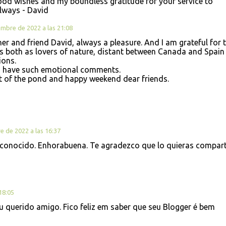
od wishes and my boundless gratitude for your service to
lways - David
embre de 2022 a las 21:08
r and friend David, always a pleasure. And I am grateful for 
us both as lovers of nature, distant between Canada and Spain
ions.
 to have such emotional comments.
t of the pond and happy weekend dear friends.
e de 2022 a las 16:37
 conocido. Enhorabuena. Te agradezco que lo quieras comparti
18:05
 querido amigo. Fico feliz em saber que seu Blogger é bem