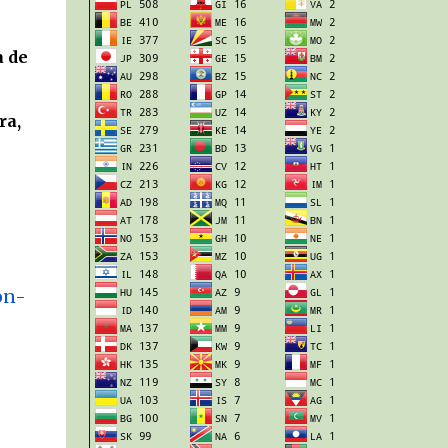
a de
ra,
on-