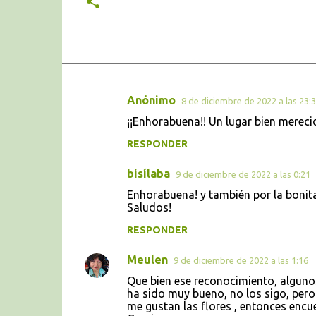
Anónimo
8 de diciembre de 2022 a las 23:
C
¡¡Enhorabuena!! Un lugar bien mereci
o
RESPONDER
m
e
bisílaba
9 de diciembre de 2022 a las 0:21
n
Enhorabuena! y también por la bonita
t
Saludos!
a
RESPONDER
r
Meulen
9 de diciembre de 2022 a las 1:16
i
Que bien ese reconocimiento, algunos
o
ha sido muy bueno, no los sigo, pero
s
me gustan las flores , entonces enc