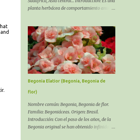
Sudáfrica, Asia central... Introducción: Es una
planta herbácea de comportamiento anual,
bienal y en algunos casos perenne, siempre,
dependiendo del cultivar y del clima que se
that
pueda dar en tu zona. Soporta la salinidad y
 and
los fuertes
Begonia Elatior (Begonia, Begonia de
r.
flor)
Nombre común: Begonia, Begonia de flor.
Familia: Begoniáceas. Origen: Brasil.
Introducción: Con el paso de los años, de la
Begonia original se han obtenido infinidad
de híbridos y variedades, el género Begonia