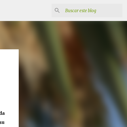
da
su