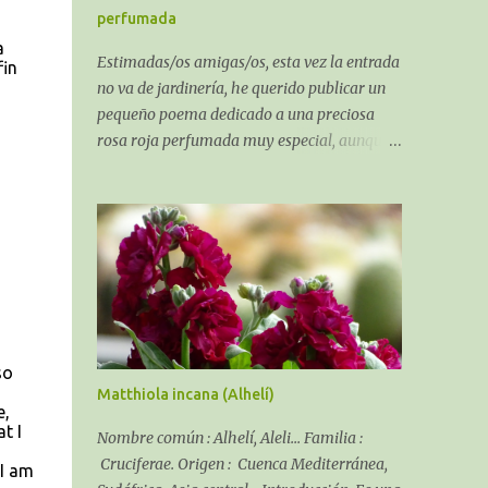
suelo.
perfumada
a
Estimadas/os amigas/os, esta vez la entrada
fin
no va de jardinería, he querido publicar un
pequeño poema dedicado a una preciosa
rosa roja perfumada muy especial, aunque
al ser un poema sobre una rosa algo puede
que tenga de jardinería. El recuerdo de una
Rosa perfumada:
g
so
Matthiola incana (Alhelí)
e,
t I
Nombre común : Alhelí, Aleli... Familia :
Cruciferae. Origen : Cuenca Mediterránea,
 I am