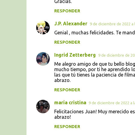
Gracias.
RESPONDER
J.P. Alexander
9 de diciembre de 2022 a l
Genial , muchas felicidades. Te mand
RESPONDER
Ingrid Zetterberg
9 de diciembre de 202
Me alegro amigo de que tu bello blog
mucho tiempo, por ti he aprendido lo
las que tú tienes la paciencia de filma
abrazo.
RESPONDER
maría cristina
9 de diciembre de 2022 a l
Felicitaciones Juan! Muy merecido ese
abrazo!
RESPONDER