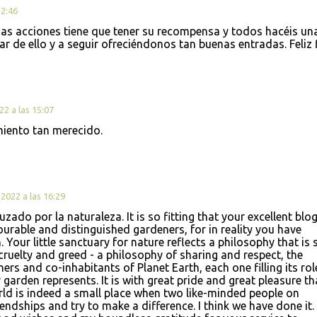
12:46
as acciones tiene que tener su recompensa y todos hacéis un
ar de ello y a seguir ofreciéndonos tan buenas entradas. Feliz 
2 a las 15:07
iento tan merecido.
2022 a las 16:29
ado por la naturaleza. It is so fitting that your excellent blo
nourable and distinguished gardeners, for in reality you have
 Your little sanctuary for nature reflects a philosophy that is 
cruelty and greed - a philosophy of sharing and respect, the
ers and co-inhabitants of Planet Earth, each one filling its rol
r garden represents. It is with great pride and great pleasure tha
ld is indeed a small place when two like-minded people on
endships and try to make a difference. I think we have done it.