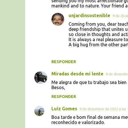
sending you my most affectionate go
mankind and to nature. Your friend a
unjardinsostenible
9 de dici
Coming from you, dear teache
deep friendship that unites 
so close in thoughts and act
It is always a real pleasure
A big hug from the other par
RESPONDER
Miradas desde mi lente
9 de diciembr
Me alegra de que tu trabajo sea bien
Besos,
RESPONDER
Luiz Gomes
9 de diciembre de 2022 a las 
Boa tarde e bom final de semana meu
reconhecido e valorizado.