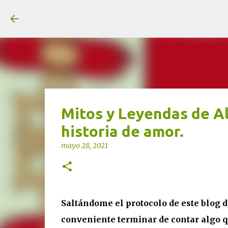
unjardinsostenible.com
Mitos y Leyendas de Al
historia de amor.
mayo 28, 2021
Saltándome el protocolo de este blog de
conveniente terminar de contar algo q