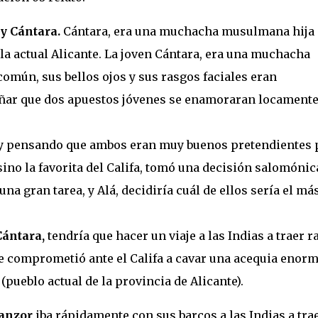
 y Cántara.
Cántara, era una muchacha musulmana hija 
 la actual Alicante. La joven Cántara, era una muchacha
común, sus bellos ojos y sus rasgos faciales eran
rañar que dos apuestos jóvenes se enamoraran locamente
ma y pensando que ambos eran muy buenos pretendientes 
 sino la favorita del Califa, tomó una decisión salomónic
na gran tarea, y Alá, decidiría cuál de ellos sería el má
Cántara,
tendría que hacer un viaje a las Indias a traer r
e comprometió ante el Califa a cavar una acequia enorm
(pueblo actual de la provincia de Alicante).
anzor
iba rápidamente con sus barcos a las Indias a tra