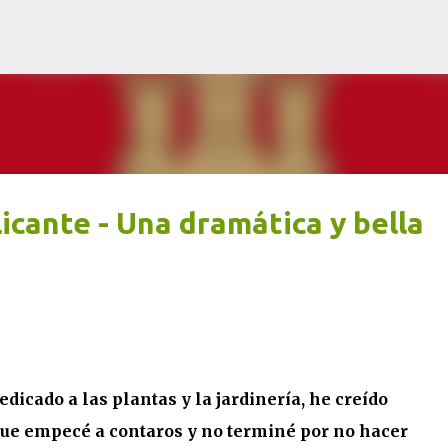
Ir al contenido principal
icante - Una dramática y bella
dicado a las plantas y la jardinería, he creído
ue empecé a contaros y no terminé por no hacer