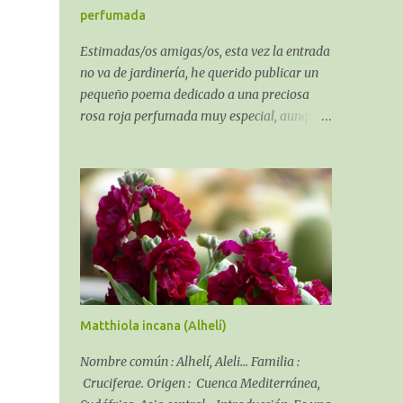
suelo.
perfumada
Estimadas/os amigas/os, esta vez la entrada
no va de jardinería, he querido publicar un
pequeño poema dedicado a una preciosa
rosa roja perfumada muy especial, aunque
al ser un poema sobre una rosa algo puede
que tenga de jardinería. El recuerdo de una
Rosa perfumada:
Matthiola incana (Alhelí)
Nombre común : Alhelí, Aleli... Familia :
Cruciferae. Origen : Cuenca Mediterránea,