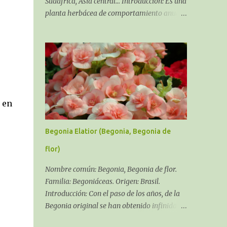
Sudáfrica, Asia central... Introducción: Es una
planta herbácea de comportamiento anual,
bienal y en algunos casos perenne, siempre,
dependiendo del cultivar y del clima que se
pueda dar en tu zona. Soporta la salinidad y
los fuertes
 en
Begonia Elatior (Begonia, Begonia de
flor)
Nombre común: Begonia, Begonia de flor.
Familia: Begoniáceas. Origen: Brasil.
Introducción: Con el paso de los años, de la
Begonia original se han obtenido infinidad
de híbridos y variedades, el género Begonia