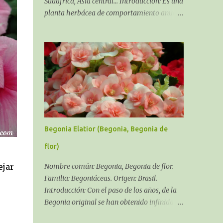
Sudáfrica, Asia central... Introducción: Es una
planta herbácea de comportamiento anual,
bienal y en algunos casos perenne, siempre,
dependiendo del cultivar y del clima que se
pueda dar en tu zona. Soporta la salinidad y
los fuertes
Begonia Elatior (Begonia, Begonia de
flor)
ejar
Nombre común: Begonia, Begonia de flor.
Familia: Begoniáceas. Origen: Brasil.
Introducción: Con el paso de los años, de la
Begonia original se han obtenido infinidad
de híbridos y variedades, el género Begonia