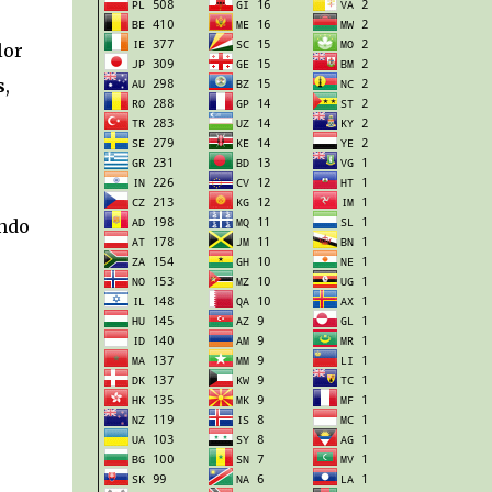
lor
s
,
ando