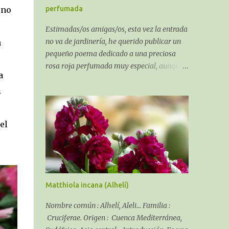
suelo.
 no
perfumada
Estimadas/os amigas/os, esta vez la entrada
no va de jardinería, he querido publicar un
n
pequeño poema dedicado a una preciosa
rosa roja perfumada muy especial, aunque
a
al ser un poema sobre una rosa algo puede
que tenga de jardinería. El recuerdo de una
s
Rosa perfumada:
el
Matthiola incana (Alhelí)
Nombre común : Alhelí, Aleli... Familia :
Cruciferae. Origen : Cuenca Mediterránea,