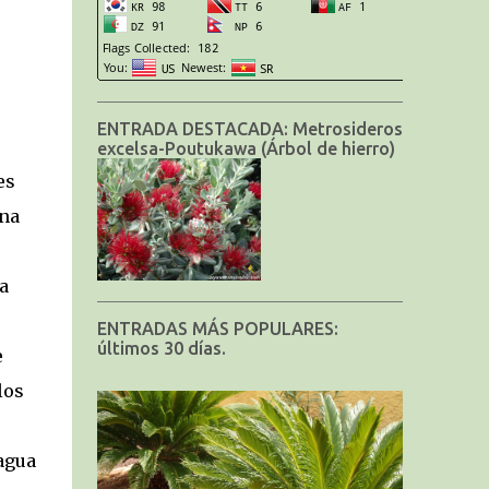
ENTRADA DESTACADA: Metrosideros
excelsa-Poutukawa (Árbol de hierro)
es
una
a
ENTRADAS MÁS POPULARES:
últimos 30 días.
e
los
agua