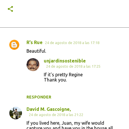
R's Rue
24 de agosto de 2018 a las 17:18
C
Beautiful.
o
unjardinsostenible
m
24 de agosto de 2018 a las 17:25
e
If it's pretty Regine
n
Thank you.
t
a
RESPONDER
r
David M. Gascoigne,
i
24 de agosto de 2018 a las 21:22
o
If you lived here, Juan, my wife would
s
capture you and have you in the house all