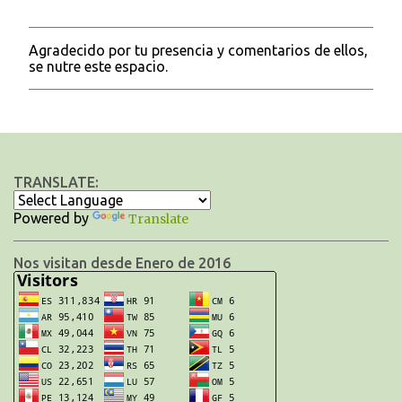
Agradecido por tu presencia y comentarios de ellos,
P
se nutre este espacio.
u
b
l
i
c
a
r
TRANSLATE:
u
n
c
Powered by
Translate
o
m
Nos visitan desde Enero de 2016
e
n
t
a
r
i
o