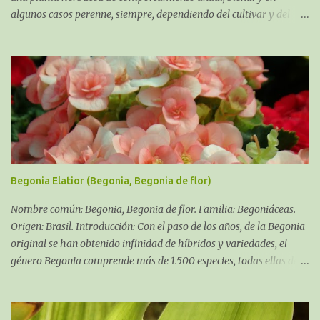
algunos casos perenne, siempre, dependiendo del cultivar y del
clima que se pueda dar en tu zona. Soporta la salinidad y los
fuertes
Begonia Elatior (Begonia, Begonia de flor)
Nombre común: Begonia, Begonia de flor. Familia: Begoniáceas.
Origen: Brasil. Introducción: Con el paso de los años, de la Begonia
original se han obtenido infinidad de híbridos y variedades, el
género Begonia comprende más de 1.500 especies, todas ellas de
zonas tropicales de Asia, África y América. La que tratamos en esta
entrada es un híbrido procedente de los cultivos ingleses conocido
en los mercados desde hace muchos años.