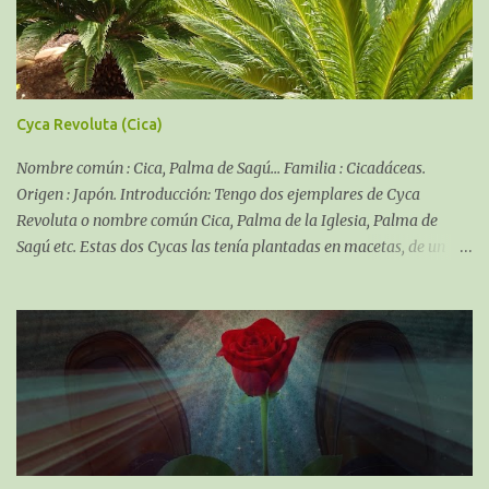
Cyca Revoluta (Cica)
Nombre común : Cica, Palma de Sagú... Familia : Cicadáceas.
Origen : Japón. Introducción: Tengo dos ejemplares de Cyca
Revoluta o nombre común Cica, Palma de la Iglesia, Palma de
Sagú etc. Estas dos Cycas las tenía plantadas en macetas, de un
tamaño bastante considerable, el año pasado tuve que decidir si
pasarlas a otra maceta mayor o poner en suelo, tuve que descartar
la idea de macetas nuevas, debido a la gran envergadura de las
mismas, es más, no entraban en el coche, ni en el maletero, ni por
la puerta para colocar en el asiento trasero, así que decidí plantar
en suelo.