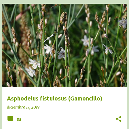
E
n
t
r
a
d
a
s
Asphodelus fistulosus (Gamoncillo)
diciembre 17, 2019
55