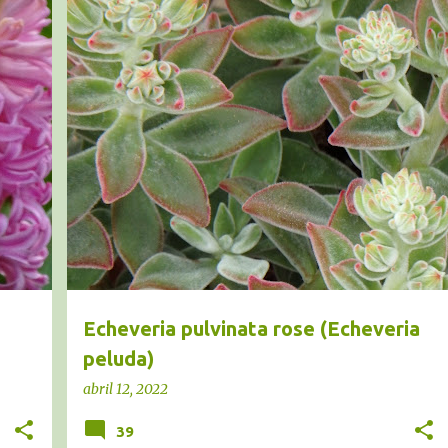
CRASAS
ECHEVERIA PELUDA
+
1
+
Echeveria pulvinata rose (Echeveria
peluda)
abril 12, 2022
39