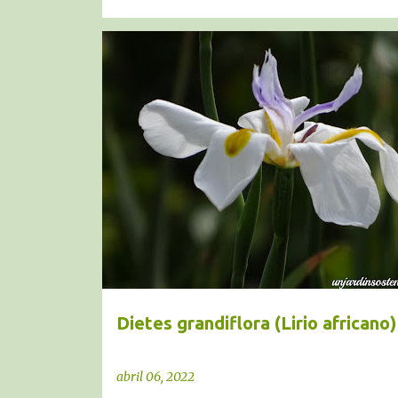
BULBOSAS RIZOMATOSAS
DIETES GRANDIFLORA
LIRIO AFRICANO
RIZOMATOSAS
XEROJARDÍN
Dietes grandiflora (Lirio africano)
abril 06, 2022