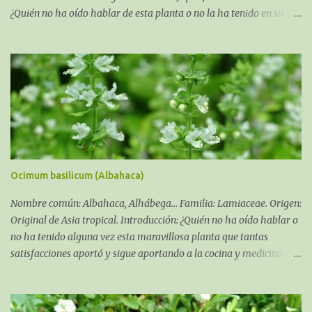
¿Quién no ha oído hablar de esta planta o no la ha tenido en su
casa?, bien, nuestros padres o nuestros abuelos, de ahí, el nombre
que se le da en esta zona del levante español conocida como
"planta de la abuela" .
Ocimum basilicum (Albahaca)
Nombre común: Albahaca, Alhábega... Familia: Lamiaceae. Origen:
Original de Asia tropical. Introducción: ¿Quién no ha oído hablar o
no ha tenido alguna vez esta maravillosa planta que tantas
satisfacciones aportó y sigue aportando a la cocina y medicina en
la cultura mediterránea y tan utilizada y venerada en la cultura
India? La Albahaca, junto al romero y el orégano, quizás, sean las
tres hierbas aromáticas por excelencia. La que nos ocupa en esta