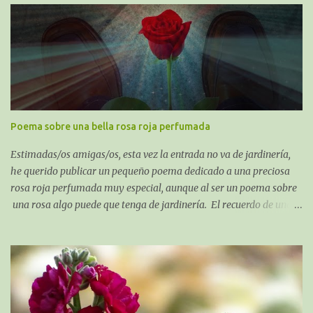
la idea de macetas nuevas, debido a la gran envergadura de las
mismas, es más, no entraban en el coche, ni en el maletero, ni por
la puerta para colocar en el asiento trasero, así que decidí plantar
en suelo.
Poema sobre una bella rosa roja perfumada
Estimadas/os amigas/os, esta vez la entrada no va de jardinería,
he querido publicar un pequeño poema dedicado a una preciosa
rosa roja perfumada muy especial, aunque al ser un poema sobre
una rosa algo puede que tenga de jardinería. El recuerdo de una
Rosa perfumada: