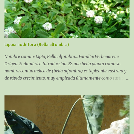
entrada es una hierba aromática-medicinal anual, aún cultivada
como perenne en países de clima tropical. Es una de las plantas
cultivadas desde hace muchísimos años (milenios.)
Lippia nodiflora (Bella alfombra)
Nombre común: Lipia, Bella alfombra... Familia: Verbenaceae.
Origen: Sudamérica Introducción: Es una bella planta como su
nombre común indica de (bella alfombra) es tapizante-rastrera y
de rápido crecimiento, muy empleada últimamente como sustituta
del césped. Como ventajas al césped: necesita de muy escasos
riegos, llegando a tolerar la sequía extrema y, además, tolera ser
pisada, si bien no constantemente por el mismo lugar.