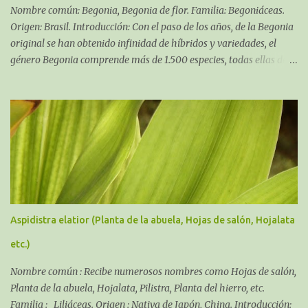
Nombre común: Begonia, Begonia de flor. Familia: Begoniáceas.
Origen: Brasil. Introducción: Con el paso de los años, de la Begonia
original se han obtenido infinidad de híbridos y variedades, el
género Begonia comprende más de 1.500 especies, todas ellas de
zonas tropicales de Asia, África y América. La que tratamos en esta
entrada es un híbrido procedente de los cultivos ingleses conocido
en los mercados desde hace muchos años.
Aspidistra elatior (Planta de la abuela, Hojas de salón, Hojalata
etc.)
Nombre común : Recibe numerosos nombres como Hojas de salón,
Planta de la abuela, Hojalata, Pilistra, Planta del hierro, etc.
Familia : Liliáceas. Origen : Nativa de Japón, China. Introducción: