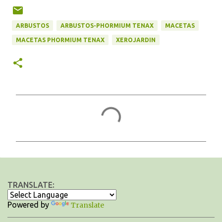
ARBUSTOS
ARBUSTOS-PHORMIUM TENAX
MACETAS
MACETAS PHORMIUM TENAX
XEROJARDIN
C
o
m
e
n
t
TRANSLATE:
a
Powered by
Translate
r
i