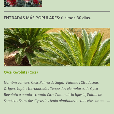
ENTRADAS MÁS POPULARES: últimos 30 días.
Cyca Revoluta (Cica)
Nombre común : Cica, Palma de Sagú... Familia : Cicadáceas.
Origen : Japón. Introducción: Tengo dos ejemplares de Cyca
Revoluta o nombre común Cica, Palma de la Iglesia, Palma de
Sagú etc. Estas dos Cycas las tenía plantadas en macetas, de un
tamaño bastante considerable, el año pasado tuve que decidir si
pasarlas a otra maceta mayor o poner en suelo, tuve que descartar