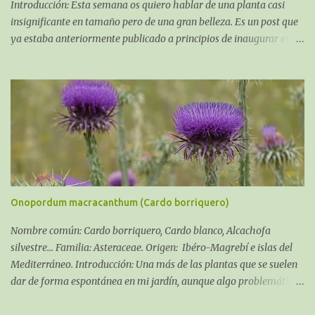
Introducción: Esta semana os quiero hablar de una planta casi
insignificante en tamaño pero de una gran belleza. Es un post que
ya estaba anteriormente publicado a principios de inaugurar este
blog, pero he introducido algunas mejoras en él y, dado que
estamos en el mes de estas preciosas flores lo publicamos de
nuevo. La Gazania es una planta perenne en zonas cálidas, como
anual en climas muy fríos. Comprende del orden de 80 especies,
algunas de ellas son cultivadas para repoblar suelos muy áridos,
ya que toleran enormemente la sequía. Tienen una altura
aproximadamente entre 20 y 25 cm. Suelen vivir entre 4 o 5 años.
Su comportamiento es extraordinario en cualquier tipo de suelos y
son de tipo rastrero.
Onopordum macracanthum (Cardo borriquero)
Nombre común: Cardo borriquero, Cardo blanco, Alcachofa
silvestre... Familia: Asteraceae. Origen: Ibéro-Magrebí e islas del
Mediterráneo. Introducción: Una más de las plantas que se suelen
dar de forma espontánea en mi jardín, aunque algo problemática
si existen niños por sus enormes pinchos, en esos casos, debemos
de llevar cuidado con ellos y explicarles que es una planta que no