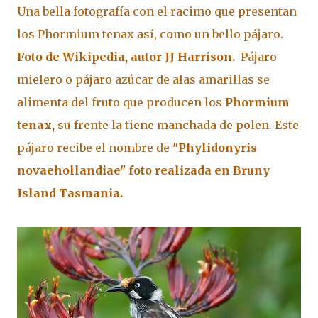
Una bella fotografía con el racimo que presentan
los Phormium tenax así, como un bello pájaro.
Foto de Wikipedia, autor JJ Harrison.
Pájaro
mielero o pájaro azúcar de alas amarillas se
alimenta del fruto que producen los
Phormium
tenax,
su frente la tiene manchada de polen. Este
pájaro recibe el nombre de
"Phylidonyris
novaehollandiae" foto realizada en Bruny
Island Tasmania.