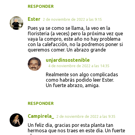
r
RESPONDER
i
Ester
o
2 de noviembre de 2022 a las 9:15
s
Pues ya se como se llama, la veo en la
floristeria (a veces) pero la próxima vez que
vaya la compro, este año no hay problema
con la calefacción, no la podremos poner si
queremos comer. Un abrazo grande
unjardinsostenible
4 de noviembre de 2022 a las 14:35
Realmente son algo complicadas
como habrás podido leer Ester.
Un fuerte abrazo, amiga.
RESPONDER
Campirela_
2 de noviembre de 2022 a las 9:35
Un feliz dia, gracias por esta planta tan
hermosa que nos traes en este dia. Un fuerte