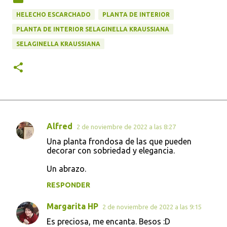
HELECHO ESCARCHADO
PLANTA DE INTERIOR
PLANTA DE INTERIOR SELAGINELLA KRAUSSIANA
SELAGINELLA KRAUSSIANA
Alfred
2 de noviembre de 2022 a las 8:27
C
Una planta frondosa de las que pueden
o
decorar con sobriedad y elegancia.
m
Un abrazo.
e
RESPONDER
n
t
Margarita HP
2 de noviembre de 2022 a las 9:15
a
Es preciosa, me encanta. Besos :D