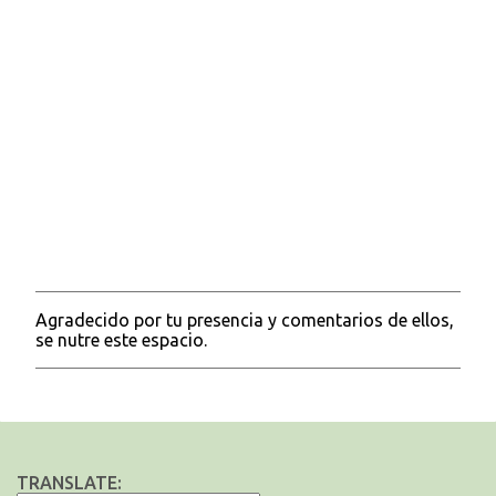
Agradecido por tu presencia y comentarios de ellos,
P
se nutre este espacio.
u
b
l
i
c
a
r
TRANSLATE:
u