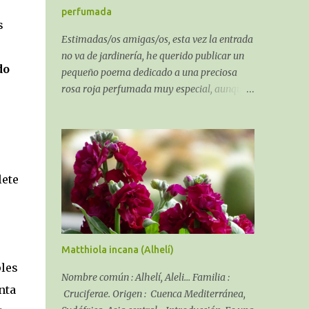
suelo.
perfumada
s
Estimadas/os amigas/os, esta vez la entrada
no va de jardinería, he querido publicar un
do
pequeño poema dedicado a una preciosa
rosa roja perfumada muy especial, aunque
al ser un poema sobre una rosa algo puede
que tenga de jardinería. El recuerdo de una
Rosa perfumada:
lete
Matthiola incana (Alhelí)
ples
Nombre común : Alhelí, Aleli... Familia :
anta
Cruciferae. Origen : Cuenca Mediterránea,