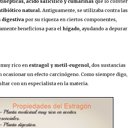
tisépticas, ácido salicílico y cumarinas
que lo convier
tibiótico natural.
Antiguamente, se utilizaba contra las
a
digestiva
por su riqueza en ciertos componentes,
amente beneficiosa para el
hígado,
ayudando a depurar 
muy rico en
estragol y metil-eugenol,
dos sustancias
n ocasionar un efecto carcinógeno. Como siempre digo,
ltar con un especialista en la materia.