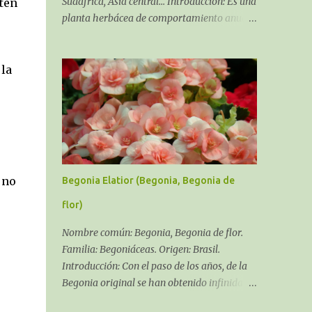
Sudáfrica, Asia central... Introducción: Es una
ten
planta herbácea de comportamiento anual,
bienal y en algunos casos perenne, siempre,
dependiendo del cultivar y del clima que se
pueda dar en tu zona. Soporta la salinidad y
la
los fuertes
 no
Begonia Elatior (Begonia, Begonia de
flor)
Nombre común: Begonia, Begonia de flor.
Familia: Begoniáceas. Origen: Brasil.
Introducción: Con el paso de los años, de la
Begonia original se han obtenido infinidad
de híbridos y variedades, el género Begonia