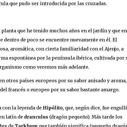
ula que pudo ser introducida por las cruzadas.
planta que he tenido muchos años en el jardín y que en
ue dentro de poco se encuentre nuevamente en él. El
sa, aromática, con cierta familiaridad con el Ajenjo, a
orma espontánea por la península ibérica, cultivada por 
organismo como veremos más adelante.
 en otros países europeos por su sabor anisado y aroma,
e del francés o europeo por su sabor bastante amargo.
a con la leyenda de
Hipólito,
que, según dice, fue engull
en latín de
dranculus
(dragón pequeño). Más tarde los
mbre de
Tarkhum
que también significa (pequeño dragó